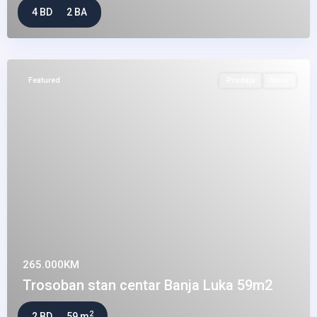
4 BD
2 BA
Featured
Prodaja
Novo
265.000KM
Trosoban stan centar Banja Luka 59m2
2
2 BD
59 m