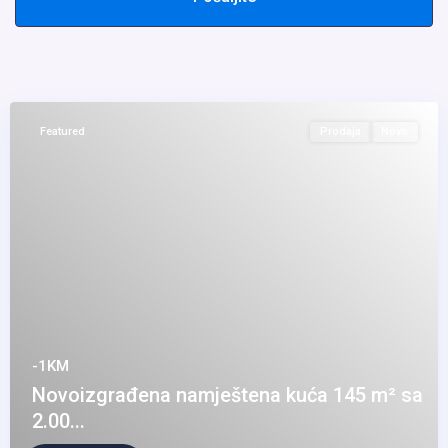
Featured
Prodaja
Novo
-1KM
Novoizgrađena namještena kuća 145 m² sa
2.00...