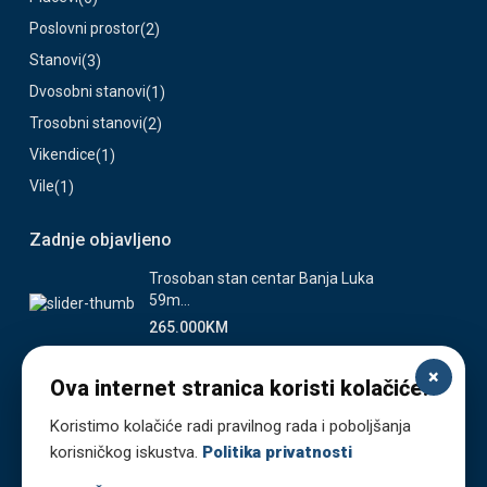
Poslovni prostor
(2)
Stanovi
(3)
Dvosobni stanovi
(1)
Trosobni stanovi
(2)
Vikendice
(1)
Vile
(1)
Zadnje objavljeno
Trosoban stan centar Banja Luka
59m...
265.000KM
Novoizgrađena namještena kuća
×
Ova internet stranica koristi kolačiće.
145 m...
-1KM
Koristimo kolačiće radi pravilnog rada i poboljšanja
korisničkog iskustva.
Politika privatnosti
Plac 500 m² na prodaju –
atraktivna...