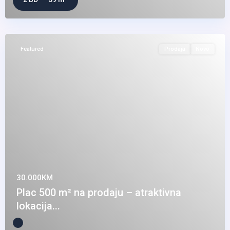
Featured
Prodaja
Novo
30.000KM
Plac 500 m² na prodaju – atraktivna
lokacija...