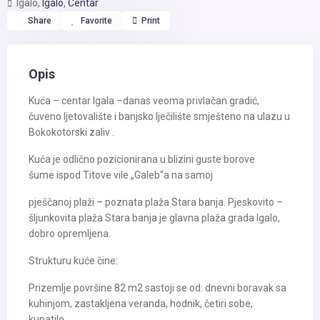
Igalo,
Igalo
,
Centar
Share
Favorite
Print
Opis
Kuća – centar Igala –danas veoma privlačan gradić,
čuveno ljetovalište i banjsko lječilište smješteno na ulazu u
Bokokotorski zaliv .
Kuća je odlično pozicionirana u blizini guste borove
šume ispod Titove vile „Galeb“a na samoj
pješčanoj plaži – poznata plaža Stara banja. Pjeskovito –
šljunkovita plaža Stara banja je glavna plaža grada Igalo,
dobro opremljena.
Strukturu kuće čine:
Prizemlje površine 82 m2 sastoji se od: dnevni boravak sa
kuhinjom, zastakljena veranda, hodnik, četiri sobe,
kupatilo.