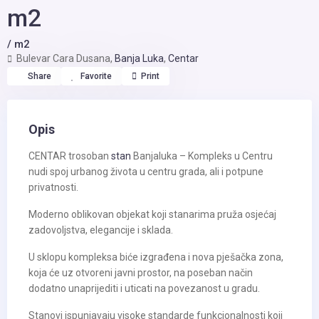
m2
/ m2
Bulevar Cara Dusana,
Banja Luka
,
Centar
Share
Favorite
Print
Opis
CENTAR trosoban
stan
Banjaluka – Kompleks u Centru
nudi spoj urbanog života u centru grada, ali i potpune
privatnosti.
Moderno oblikovan objekat koji stanarima pruža osjećaj
zadovoljstva, elegancije i sklada.
U sklopu kompleksa biće izgrađena i nova pješačka zona,
koja će uz otvoreni javni prostor, na poseban način
dodatno unaprijediti i uticati na povezanost u gradu.
Stanovi ispunjavaju visoke standarde funkcionalnosti koji