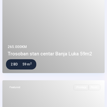
265.000KM
Trosoban stan centar Banja Luka 59m2
2
2 BD
59 m
Featured
Prodaja
Novo