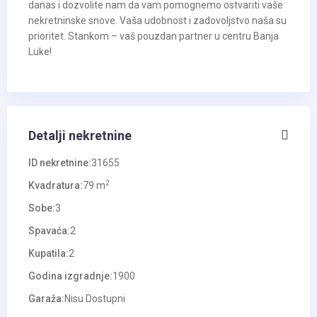
danas i dozvolite nam da vam pomognemo ostvariti vaše
nekretninske snove. Vaša udobnost i zadovoljstvo naša su
prioritet. Stankom – vaš pouzdan partner u centru Banja
Luke!
Detalji nekretnine
ID nekretnine:
31655
2
Kvadratura:
79 m
Sobe:
3
Spavaća:
2
Kupatila:
2
Godina izgradnje:
1900
Garaža:
Nisu Dostupni