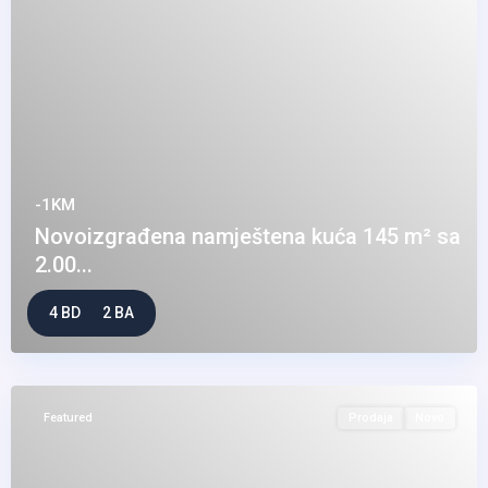
-1KM
Novoizgrađena namještena kuća 145 m² sa
2.00...
4 BD
2 BA
Featured
Prodaja
Novo