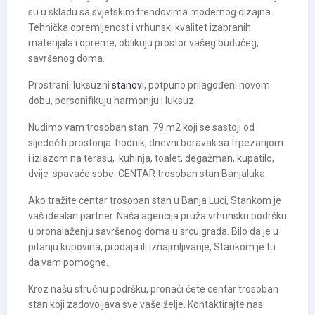
su u skladu sa svjetskim trendovima modernog dizajna.
Tehnička opremljenost i vrhunski kvalitet izabranih
materijala i opreme, oblikuju prostor vašeg budućeg,
savršenog doma.
Prostrani, luksuzni
stanovi
, potpuno prilagođeni novom
dobu, personifikuju harmoniju i luksuz.
Nudimo vam trosoban stan 79 m2 koji se sastoji od
sljedećih prostorija: hodnik, dnevni boravak sa trpezarijom
i izlazom na terasu, kuhinja, toalet, degažman, kupatilo,
dvije spavaće sobe. CENTAR trosoban stan Banjaluka
Ako tražite centar trosoban stan u Banja Luci, Stankom je
vaš idealan partner. Naša agencija pruža vrhunsku podršku
u pronalaženju savršenog doma u srcu grada. Bilo da je u
pitanju kupovina, prodaja ili iznajmljivanje, Stankom je tu
da vam pomogne.
Kroz našu stručnu podršku, pronaći ćete centar trosoban
stan koji zadovoljava sve vaše želje. Kontaktirajte nas