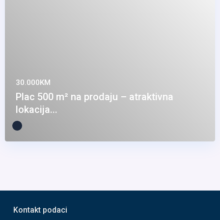
30.000KM
Plac 500 m² na prodaju – atraktivna
lokacija...
Kontakt podaci